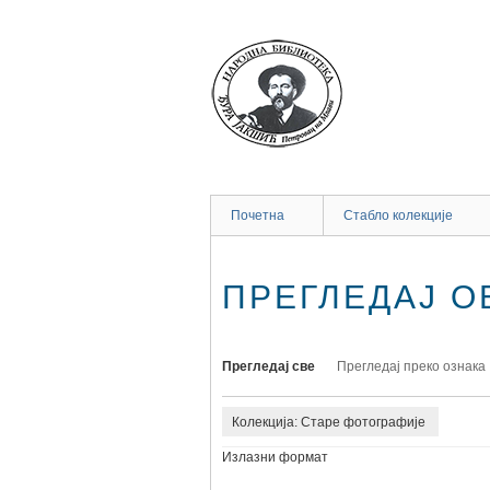
Прескочи
до
главног
садржаја
Почетна
Стабло колекције
ПРЕГЛЕДАЈ ОБ
Прегледај све
Прегледај преко ознака
Колекција: Старе фотографије
Излазни формат