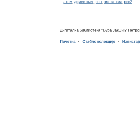
атом
,
дцмес-xмл
,
јсон
,
омека-xмл
,
рсс2
Дигитална библиотека "Ђура Јакшић" Петро
Почетна
Стабло колекције
Излистај