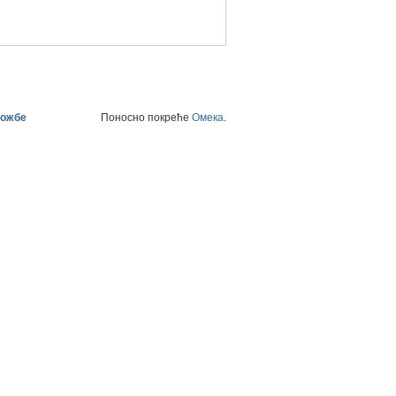
ложбе
Поносно покреће
Омека
.