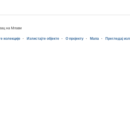
вац на Млави
те колекције
Излистајте објекте
О пројекту
Мапа
Прегледај из