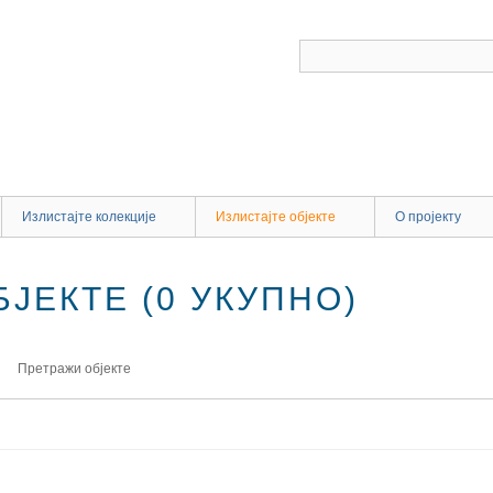
Излистајте колекције
Излистајте објекте
О пројекту
ЈЕКТЕ (0 УКУПНО)
Претражи објекте