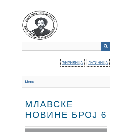
Прескочи
до
главног
садржаја
ЋИРИЛИЦА
ЛАТИНИЦА
Menu
МЛАВСКЕ
НОВИНЕ БРОЈ 6