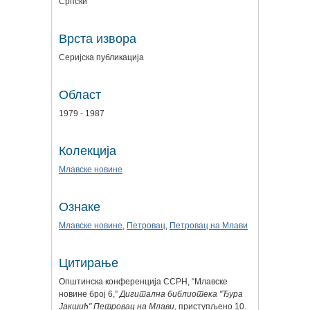
Српски
Врста извора
Серијска публикација
Област
1979 - 1987
Колекција
Млавске новине
Ознаке
Млавске новине
,
Петровац
,
Петровац на Млави
Цитирање
Општинска конференција ССРН, “Млавске
новине број 6,”
Дигитална библиотека "Ђура
Јакшић" Петровац на Млави
, приступљено 10.