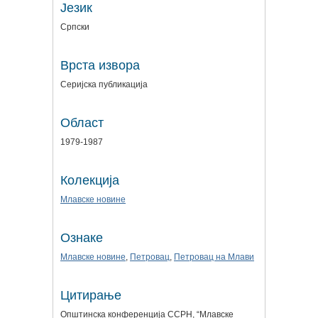
Језик
Српски
Врста извора
Серијска публикација
Област
1979-1987
Колекција
Млавске новине
Ознаке
Млавске новине
,
Петровац
,
Петровац на Млави
Цитирање
Општинска конференција ССРН, “Млавске