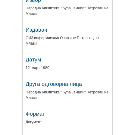
Извор
Народна библитека "Ђура Јакшић" Петровац на
Млави
Издавач
СИЗ информисања Општине Петровац на
Млави
Датум
12. март 1980.
Друга одговорна лица
Народна библитека "Ђура Јакшић" Петровац на
Млави
Формат
Документ