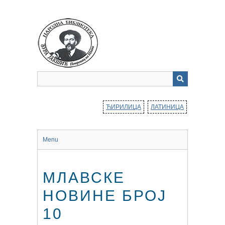
Прескочи
до
главног
садржаја
ЋИРИЛИЦА
ЛАТИНИЦА
Menu
МЛАВСКЕ
НОВИНЕ БРОЈ
10