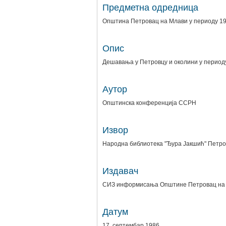
Предметна одредница
Општина Петровац на Млави у периоду 1
Опис
Дешавања у Петровцу и околини у период
Аутор
Општинска конференција ССРН
Извор
Народна библиотека "Ђура Јакшић" Петро
Издавач
СИЗ информисања Општине Петровац на
Датум
17. септембар 1986.