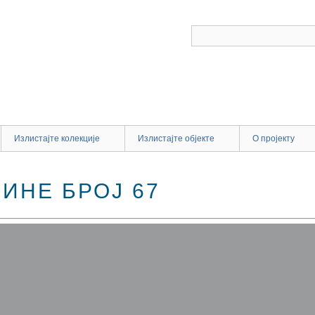
Излистајте колекције
Излистајте објекте
О пројекту
ИНЕ БРОЈ 67