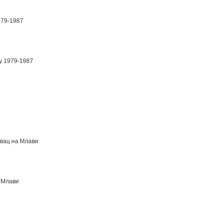
979-1987
у 1979-1987
вац на Млави
 Млави