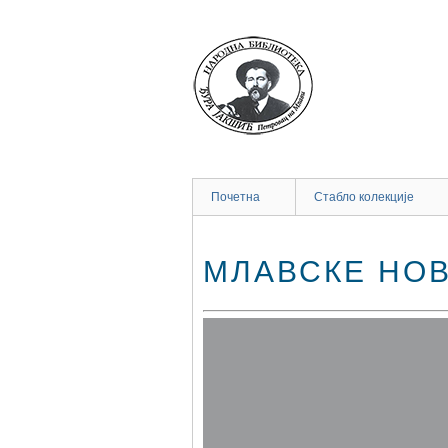
Прескочи
до
главног
садржаја
Почетна
Стабло колекције
МЛАВСКЕ НОВ