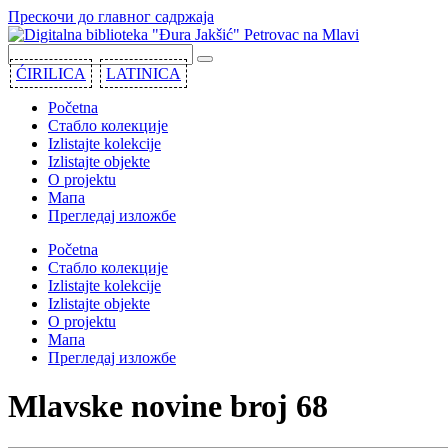
Прескочи до главног садржаја
ĆIRILICA
LATINICA
Početna
Стабло колекције
Izlistajte kolekcije
Izlistajte objekte
O projektu
Мапа
Прегледај изложбе
Početna
Стабло колекције
Izlistajte kolekcije
Izlistajte objekte
O projektu
Мапа
Прегледај изложбе
Mlavske novine broj 68