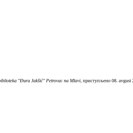
biblioteka "Đura Jakšić" Petrovac na Mlavi
, приступљено 08. avgust 