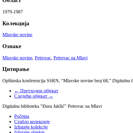
Област
1979-1987
Колекција
Mlavske novine
Ознаке
Mlavske novine
,
Petrovac
,
Petrovac na Mlavi
Цитирање
Opštinska konferencija SSRN, “Mlavske novine broj 68,”
Digitalna 
← Претходни објекат
Следећи објекат →
Digitalna biblioteka "Đura Jakšić" Petrovac na Mlavi
Početna
Стабло колекције
Izlistajte kolekcije
Izlistajte objekte