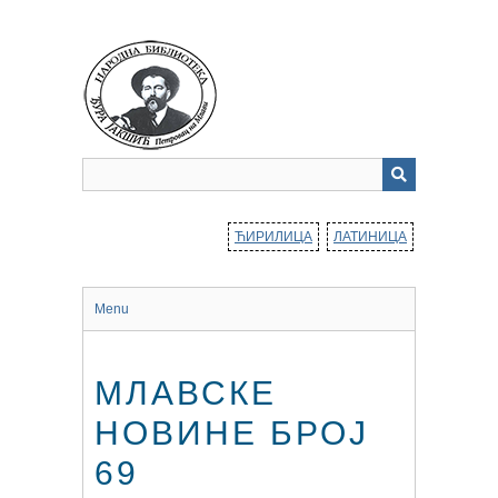
Прескочи
до
главног
садржаја
ЋИРИЛИЦА
ЛАТИНИЦА
Menu
МЛАВСКЕ
НОВИНЕ БРОЈ
69