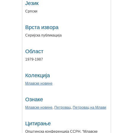
Језик
Српски
Врста извора
Серијска публикација
Област
1979-1987
Колекција
Млавске новине
Ознаке
Млавске новине
,
Петровац
,
Петровац на Млави
Цитирање
Општинска конференција ССРН, “Млавске